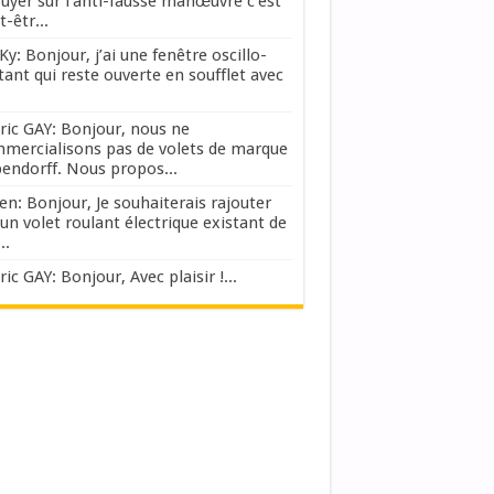
uyer sur l'anti-fausse manœuvre c'est
-êtr...
Ky: Bonjour, j’ai une fenêtre oscillo-
tant qui reste ouverte en soufflet avec
ric GAY: Bonjour, nous ne
mercialisons pas de volets de marque
endorff. Nous propos...
en: Bonjour, Je souhaiterais rajouter
 un volet roulant électrique existant de
..
ic GAY: Bonjour, Avec plaisir !...