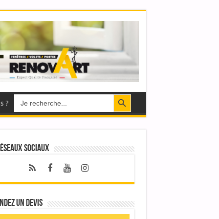
Search Button
Search
s ?
for:
réseaux sociaux
ndez un devis