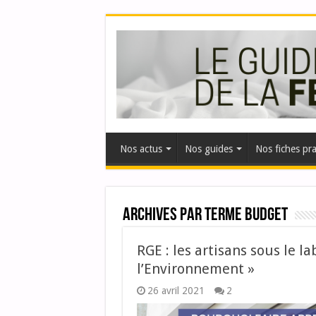
Nos actus
Nos guides
Nos fiches pr
Archives par terme
budget
RGE : les artisans sous le l
l’Environnement »
26 avril 2021
2