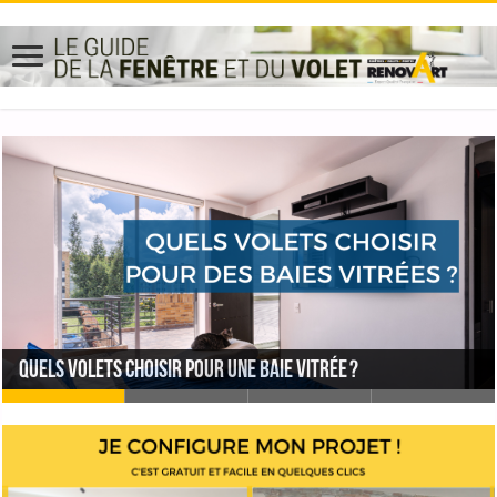
Vague de froid : quelles astuces pour rester bien au
Quels volets choisir pour une baie vitrée ?
Débloquer la sangle d’un volet roulant manuel
chaud chez soi ?
Quelles fenêtres choisir pour un garage ?